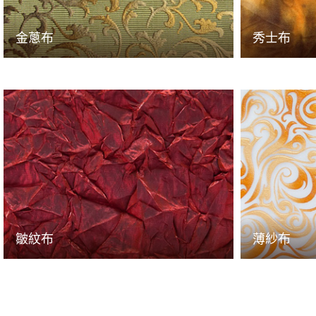
金蔥布
秀士布
皺紋布
薄紗布