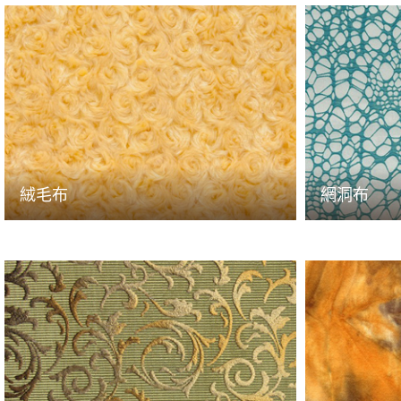
絨毛布
網洞布